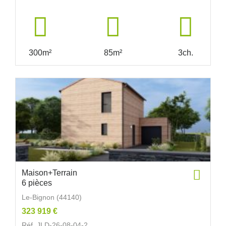
300m²
85m²
3ch.
Maison+Terrain
6 pièces
Le-Bignon (44140)
323 919 €
Réf. JLD-26-08-04-2