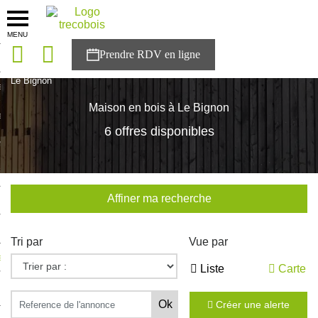
MENU
onces
Accueil
>
Nos maisons
>
Pays de la Loire
>
Loire-Atlantique
>
Le Bignon
sons
Maison en bois à Le Bignon
es solutions
6 offres disponibles
nces
r Trecobois
Affiner ma recherche
nstruction
Tri par
Vue par
ecter à NESTOR
Liste
Carte
ompte
Créer une alerte