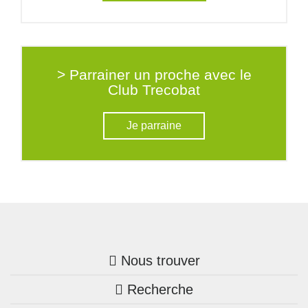
> Parrainer un proche avec le
Club Trecobat
Je parraine
Nous trouver
Recherche
Trouver une agence