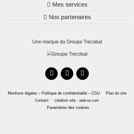
Mes services
Nos annonces
Bretagne
Nos partenaires
Mon compte Trecobois
Maison + terrain
Pays de la Loire
Nos réalisations
Mon compte Nestor
Terrains constructibles
Nouvelle-Aquitaine
Une marque du Groupe Trecobat
Parrainez un proche!
Occitanie
Actualités
Recrutement
Le Groupe
Mentions légales – Politique de confidentialité – CGU
Plan du site
Contact
création site : web-ia.com
Paramètres des cookies