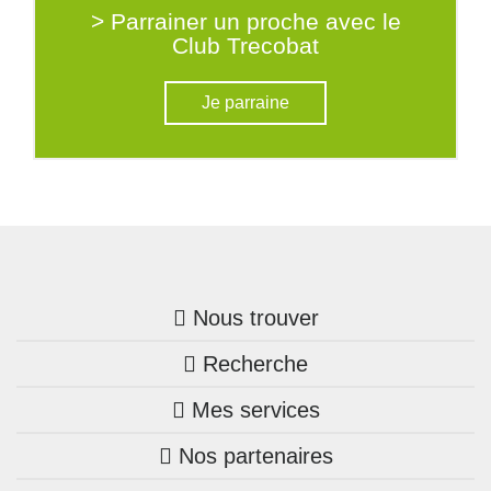
> Parrainer un proche avec le
Club Trecobat
Je parraine
Nous trouver
Recherche
Trouver une agence
Mes services
Nos annonces
Bretagne
Nos partenaires
Mon compte Trecobois
Maison + terrain
Pays de la Loire