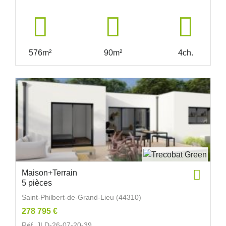
576m²
90m²
4ch.
Maison+Terrain
5 pièces
Saint-Philbert-de-Grand-Lieu (44310)
278 795 €
Réf. JLD-26-07-20-39