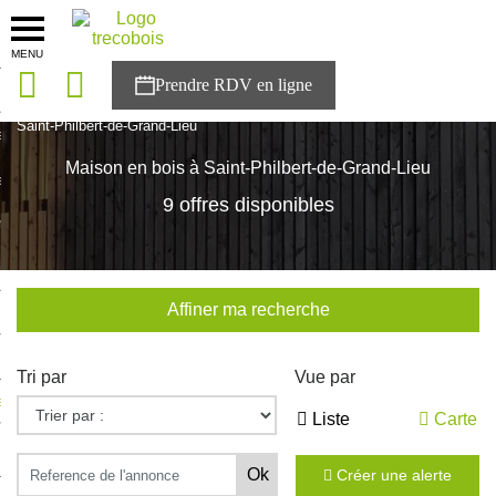
MENU
onces
Accueil
>
Nos maisons
>
Pays de la Loire
>
Loire-Atlantique
>
Saint-Philbert-de-Grand-Lieu
sons
Maison en bois à Saint-Philbert-de-Grand-Lieu
es solutions
9 offres disponibles
nces
r Trecobois
Affiner ma recherche
nstruction
Tri par
Vue par
ecter à NESTOR
Liste
Carte
ompte
Créer une alerte