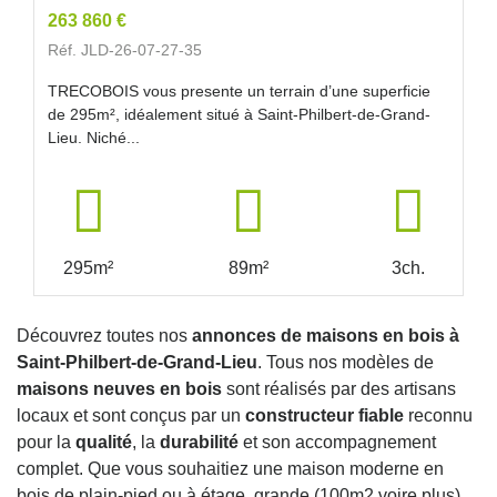
263 860 €
Réf. JLD-26-07-27-35
TRECOBOIS vous presente un terrain d’une superficie
de 295m², idéalement situé à Saint-Philbert-de-Grand-
Lieu. Niché...
295m²
89m²
3ch.
Découvrez toutes nos
annonces de maisons en bois à
Saint-Philbert-de-Grand-Lieu
. Tous nos modèles de
maisons neuves en bois
sont réalisés par des artisans
locaux et sont conçus par un
constructeur fiable
reconnu
pour la
qualité
, la
durabilité
et son accompagnement
complet. Que vous souhaitiez une maison moderne en
bois de plain-pied ou à étage, grande (100m2 voire plus)