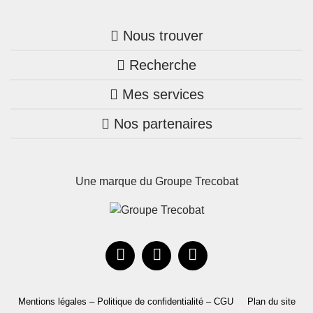
Nous trouver
Recherche
Trouver une agence
Mes services
Nos annonces
Bretagne
Nos partenaires
Mon compte Trecobois
Maison + terrain
Pays de la Loire
Nos réalisations
Mon compte Nestor
Terrains constructibles
Nouvelle-Aquitaine
Une marque du Groupe Trecobat
Parrainez un proche!
Occitanie
Actualités
Recrutement
Le Groupe
Mentions légales – Politique de confidentialité – CGU
Plan du site