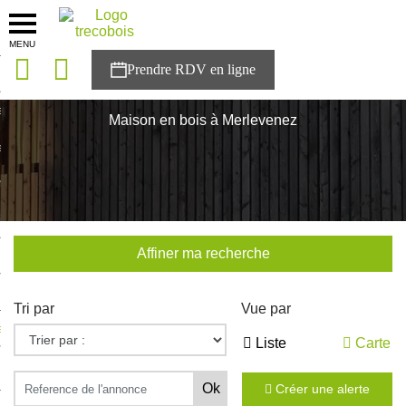
MENU
onces
Accueil
>
Nos maisons
>
Bretagne
>
Morbihan
>
Merlevenez
sons
Maison en bois à Merlevenez
es solutions
nces
r Trecobois
Affiner ma recherche
nstruction
Tri par
Vue par
ecter à NESTOR
Liste
Carte
ompte
Créer une alerte