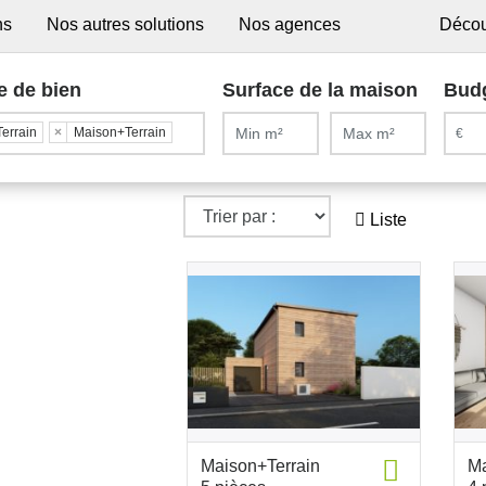
ns
Nos autres solutions
Nos agences
Décou
e de bien
Surface de la maison
Bud
Terrain
×
Maison+Terrain
Liste
Maison+Terrain
Ma