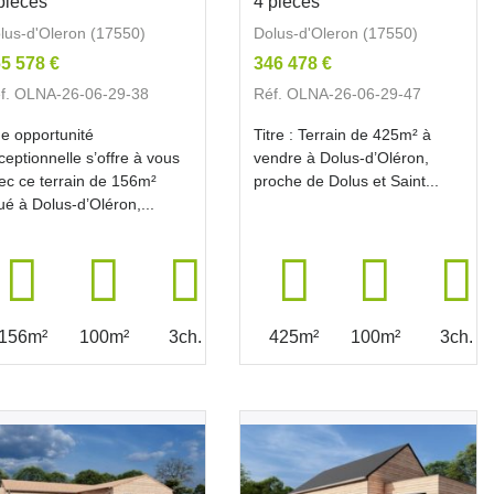
pièces
4 pièces
lus-d'Oleron (17550)
Dolus-d'Oleron (17550)
5 578 €
346 478 €
f. OLNA-26-06-29-38
Réf. OLNA-26-06-29-47
e opportunité
Titre : Terrain de 425m² à
ceptionnelle s’offre à vous
vendre à Dolus-d’Oléron,
ec ce terrain de 156m²
proche de Dolus et Saint...
tué à Dolus-d’Oléron,...
156m²
100m²
3ch.
425m²
100m²
3ch.