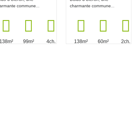
armante commune...
charmante commune...
138m²
99m²
4ch.
138m²
60m²
2ch.