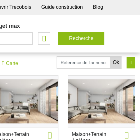
vrir Trecobois
Guide construction
Blog
get max
Carte
ison+Terrain
Maison+Terrain