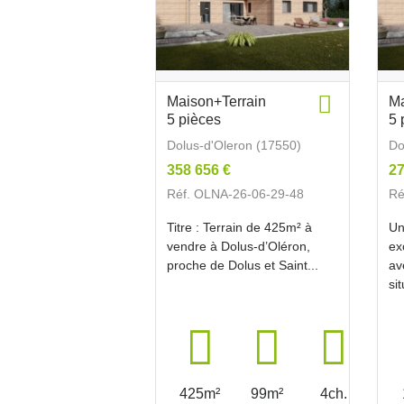
Maison+Terrain
Ma
5 pièces
5 
Dolus-d'Oleron (17550)
Do
358 656 €
27
Réf. OLNA-26-06-29-48
Ré
Titre : Terrain de 425m² à
Un
vendre à Dolus-d’Oléron,
ex
proche de Dolus et Saint...
av
si
425m²
99m²
4ch.