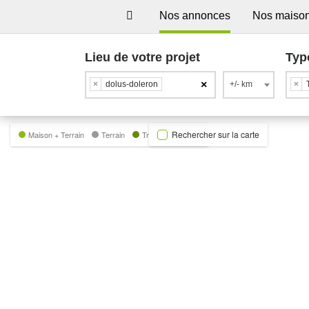
Nos annonces
Nos maiso
Lieu de votre projet
Typ
×
×
dolus-doleron
+/- km
×
Rechercher sur la carte
Maison + Terrain
Terrain
Trecobat Green