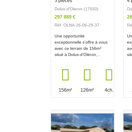
5 pièces
4 
Dolus-d'Oleron (17550)
Do
297 889 €
26
Réf. OLNA-26-06-29-37
Ré
Une opportunité
Un
exceptionnelle s’offre à vous
ex
avec ce terrain de 156m²
av
situé à Dolus-d’Oléron,...
si
156m²
126m²
4ch.