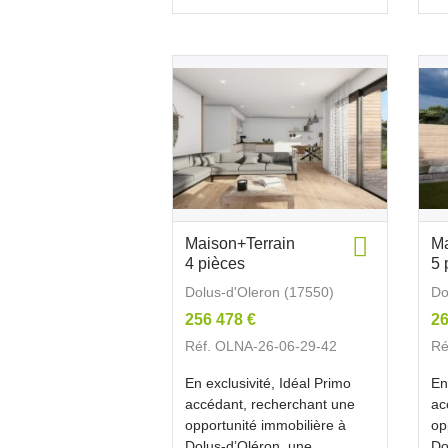
Maison+Terrain
Ma
4 pièces
5 
Dolus-d'Oleron (17550)
Do
256 478 €
26
Réf. OLNA-26-06-29-42
Ré
En exclusivité, Idéal Primo
En
accédant, recherchant une
ac
opportunité immobilière à
op
Dolus-d’Oléron, une
Do