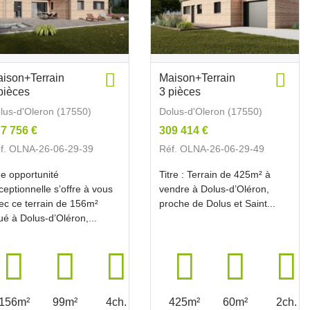
ison+Terrain
Maison+Terrain
pièces
3 pièces
lus-d'Oleron (17550)
Dolus-d'Oleron (17550)
7 756 €
309 414 €
f. OLNA-26-06-29-39
Réf. OLNA-26-06-29-49
e opportunité
Titre : Terrain de 425m² à
ceptionnelle s’offre à vous
vendre à Dolus-d’Oléron,
ec ce terrain de 156m²
proche de Dolus et Saint...
tué à Dolus-d’Oléron,...
156m²
99m²
4ch.
425m²
60m²
2ch.