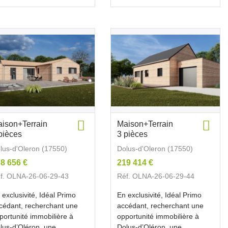
ison+Terrain
Maison+Terrain
pièces
3 pièces
lus-d'Oleron (17550)
Dolus-d'Oleron (17550)
8 656 €
219 414 €
f. OLNA-26-06-29-43
Réf. OLNA-26-06-29-44
 exclusivité, Idéal Primo
En exclusivité, Idéal Primo
cédant, recherchant une
accédant, recherchant une
portunité immobilière à
opportunité immobilière à
lus-d’Oléron, une
Dolus-d’Oléron, une