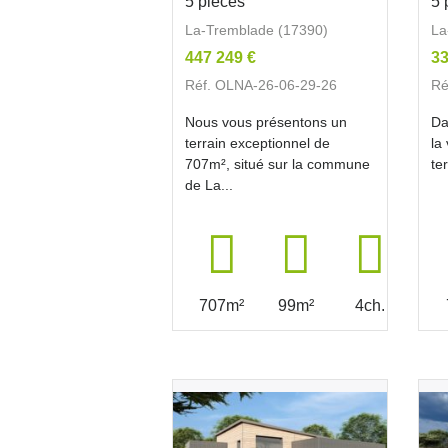
5 pièces
5 
La-Tremblade (17390)
La
447 249 €
33
Réf. OLNA-26-06-29-26
Ré
Nous vous présentons un
Da
terrain exceptionnel de
la
707m², situé sur la commune
te
de La...
707m²
99m²
4ch.