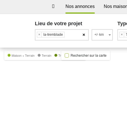
Nos annonces
Nos maiso
Lieu de votre projet
Typ
×
×
la-tremblade
+/- km
×
Rechercher sur la carte
Maison + Terrain
Terrain
Trecobat Green