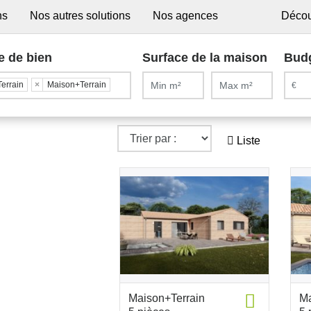
ns
Nos autres solutions
Nos agences
Décou
e de bien
Surface de la maison
Bud
Terrain
×
Maison+Terrain
Liste
Maison+Terrain
Ma