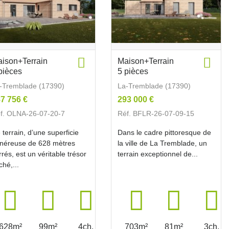
ison+Terrain
Maison+Terrain
pièces
5 pièces
-Tremblade (17390)
La-Tremblade (17390)
7 756 €
293 000 €
f. OLNA-26-07-20-7
Réf. BFLR-26-07-09-15
 terrain, d’une superficie
Dans le cadre pittoresque de
néreuse de 628 mètres
la ville de La Tremblade, un
rrés, est un véritable trésor
terrain exceptionnel de...
ché,...
628m²
99m²
4ch.
703m²
81m²
3ch.