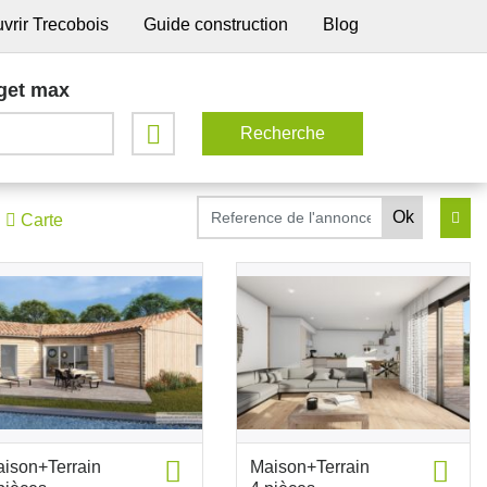
vrir Trecobois
Guide construction
Blog
get max
Carte
ison+Terrain
Maison+Terrain