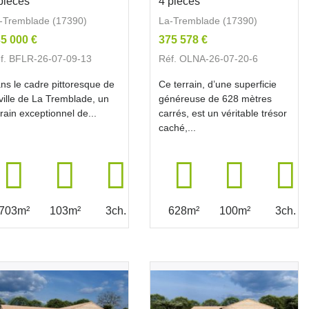
pièces
4 pièces
-Tremblade (17390)
La-Tremblade (17390)
5 000 €
375 578 €
f. BFLR-26-07-09-13
Réf. OLNA-26-07-20-6
ns le cadre pittoresque de
Ce terrain, d’une superficie
 ville de La Tremblade, un
généreuse de 628 mètres
rrain exceptionnel de...
carrés, est un véritable trésor
caché,...
703m²
103m²
3ch.
628m²
100m²
3ch.