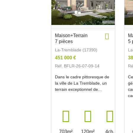
Maison+Terrain
Ma
7 pièces
5 
La-Tremblade (17390)
La
451 000 €
38
Réf. BFLR-26-07-09-14
Ré
Dans le cadre pittoresque de
Ce
la ville de La Tremblade, un
gé
terrain exceptionnel de...
ca
ca
703m²
120m²
4ch.