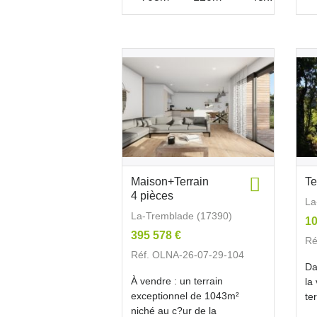
Maison+Terrain
Te
4 pièces
La
La-Tremblade (17390)
10
395 578 €
Ré
Réf. OLNA-26-07-29-104
Da
À vendre : un terrain
la
exceptionnel de 1043m²
te
niché au c?ur de la