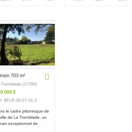
rrain 703 m²
-Tremblade (17390)
0 000 €
f. BFLR-26-07-31-2
ns le cadre pittoresque de
 ville de La Tremblade, un
rrain exceptionnel de...