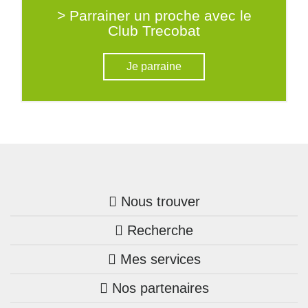
> Parrainer un proche avec le
Club Trecobat
Je parraine
Nous trouver
Recherche
Trouver une agence
Mes services
Nos annonces
Bretagne
Nos partenaires
Mon compte Trecobois
Maison + terrain
Pays de la Loire