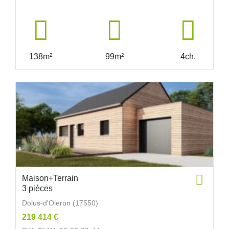
138m²
99m²
4ch.
Maison+Terrain
3 pièces
Dolus-d'Oleron (17550)
219 414 €