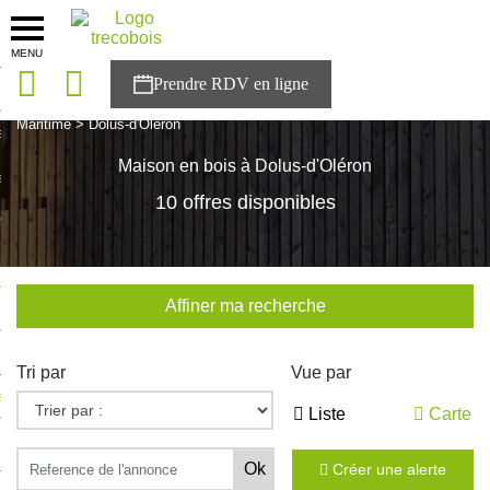
MENU
onces
Accueil
>
Nos maisons
>
Nouvelle Aquitaine
>
Charente-
Maritime
>
Dolus-d'Oléron
sons
Maison en bois à Dolus-d'Oléron
es solutions
10 offres disponibles
nces
r Trecobois
Affiner ma recherche
nstruction
Tri par
Vue par
ecter à NESTOR
Liste
Carte
ompte
Créer une alerte