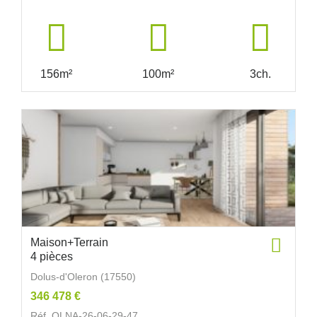
156m²
100m²
3ch.
Maison+Terrain
4 pièces
Dolus-d'Oleron (17550)
346 478 €
Réf. OLNA-26-06-29-47