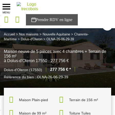
MENU
onces
Retour à la liste
sons
Accueil
>
Nos maisons
>
Nouvelle Aquitaine
>
Charente-
Maritime
>
Dolus-d'Oleron
> OLNA-26-06-29-39
es solutions
Maison neuve de 5 pièces avec 4 chambres + Terrain de
nces
156 m²
à Dolus-d'Oleron 17550 - 277 756 €
r Trecobois
277 756 € *
Dolus-d'Oleron (17550)
nstruction
Référence du bien :
OLNA-26-06-29-39
ecter à NESTOR
Maison Plain-pied
Terrain de 156 m²
ompte
Maison de 99 m²
Toiture Tuiles