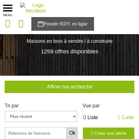
MENU
onces
Accueil
>
Nos maisons
>
Page 10
sons
Maisons en bois à vendre / à construire
es solutions
1259 offres disponibles
nces
r Trecobois
Affiner ma recherche
nstruction
Tri par
Vue par
ecter à NESTOR
Liste
Carte
ompte
Créer une alerte