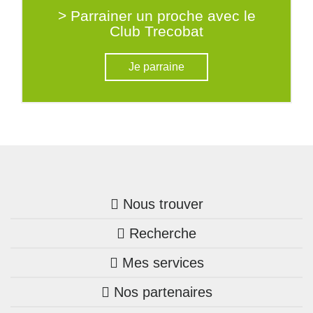
> Parrainer un proche avec le
Club Trecobat
Je parraine
Nous trouver
Recherche
Trouver une agence
Mes services
Nos annonces
Bretagne
Nos partenaires
Mon compte Trecobois
Maison + terrain
Pays de la Loire