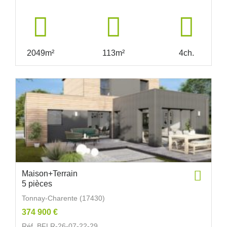
2049m²
113m²
4ch.
Maison+Terrain
5 pièces
Tonnay-Charente (17430)
374 900 €
Réf. BFLR-26-07-22-29