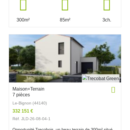
300m²
85m²
3ch.
Maison+Terrain
7 pièces
Le-Bignon (44140)
332 151 €
Réf. JLD-26-08-04-1
Opportunité Trecobois, un beau terrain de 300m² situé