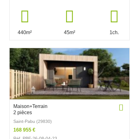
440m²
45m²
1ch.
Maison+Terrain
2 pièces
Saint-Pabu (29830)
168 955 €
Réf. PBE-26-08-04-23