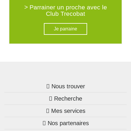
> Parrainer un proche avec le
Club Trecobat
Je parraine
Nous trouver
Recherche
Trouver une agence
Mes services
Nos annonces
Bretagne
Nos partenaires
Mon compte Trecobois
Maison + terrain
Pays de la Loire