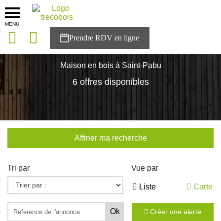
MENU
onces
Accueil
>
Nos maisons
>
Bretagne
>
Finistère
>
Saint-Pabu
sons
Maison en bois à Saint-Pabu
es solutions
6 offres disponibles
nces
r Trecobois
Affiner ma recherche
nstruction
Tri par
Vue par
ecter à NESTOR
Liste
Carte
ompte
Créer une alerte