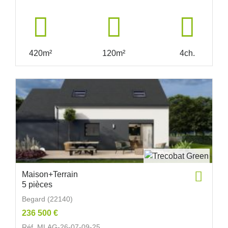
420m²
120m²
4ch.
Maison+Terrain
5 pièces
Begard (22140)
236 500 €
Réf. MLAG-26-07-09-25