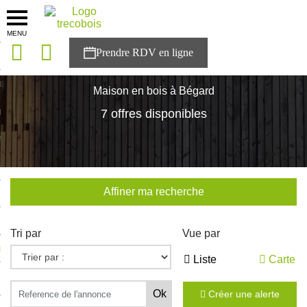
MENU
onces
Accueil
>
Nos maisons
>
Bretagne
>
Cotes-d'Armor
>
Bégard
sons
Maison en bois à Bégard
es solutions
7 offres disponibles
nces
r Trecobois
Affiner ma recherche
nstruction
Tri par
Vue par
ecter à NESTOR
Liste
Carte
ompte
Créer une alerte