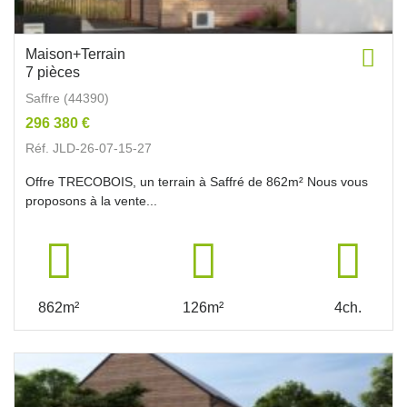
Maison+Terrain
7 pièces
Saffre (44390)
296 380 €
Réf. JLD-26-07-15-27
Offre TRECOBOIS, un terrain à Saffré de 862m² Nous vous
proposons à la vente...
862m²
126m²
4ch.