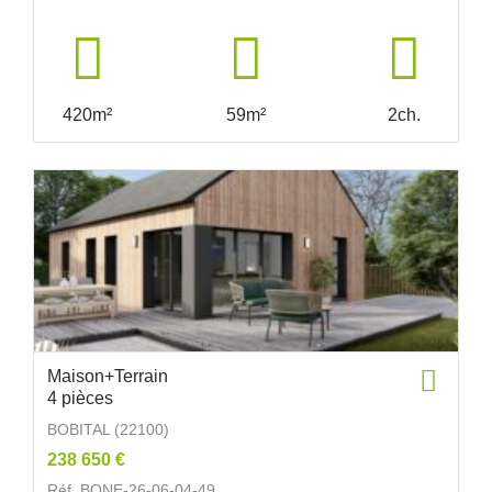
420m²
59m²
2ch.
Maison+Terrain
4 pièces
BOBITAL (22100)
238 650 €
Réf. BONE-26-06-04-49