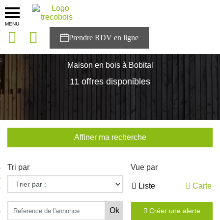
MENU
onces
Accueil
>
Nos maisons
>
Bretagne
>
Cotes-d'Armor
>
Bobital
sons
Maison en bois à Bobital
es solutions
11 offres disponibles
nces
r Trecobois
Affiner ma recherche
nstruction
Tri par
Vue par
ecter à NESTOR
Liste
Carte
ompte
Créer une alerte