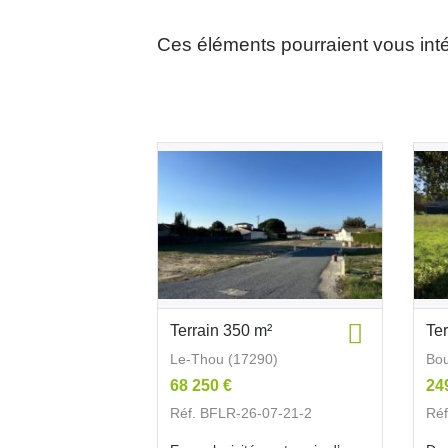
Ces éléments pourraient vous int
Terrain 350 m²
Te
Le-Thou (17290)
Bou
68 250 €
24
Réf. BFLR-26-07-21-2
Réf