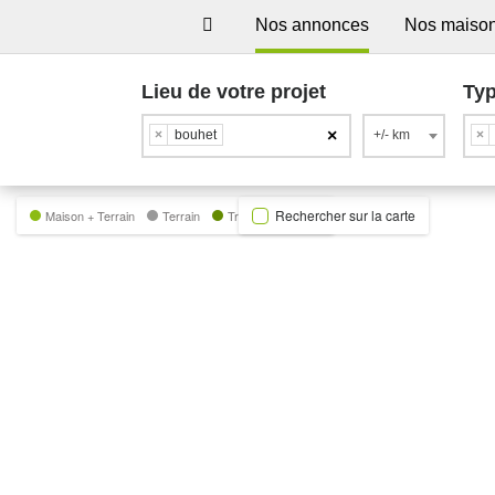
Nos annonces
Nos maiso
Lieu de votre projet
Typ
×
×
bouhet
+/- km
×
Rechercher sur la carte
Maison + Terrain
Terrain
Trecobat Green