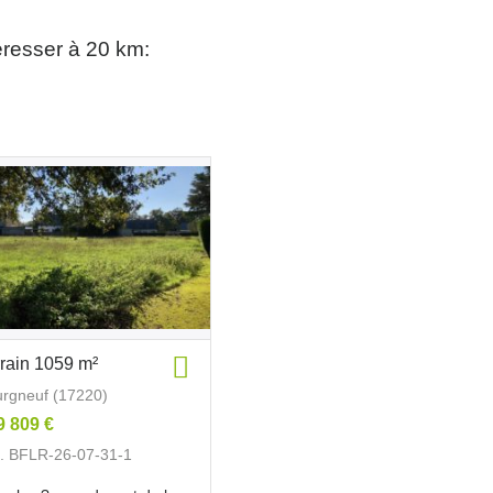
éresser à 20 km:
rrain 1059 m²
rgneuf (17220)
9 809 €
. BFLR-26-07-31-1