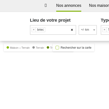
Nos annonces
Nos maiso
Lieu de votre projet
Typ
×
×
briec
+/- km
×
Rechercher sur la carte
Maison + Terrain
Terrain
Trecobat Green