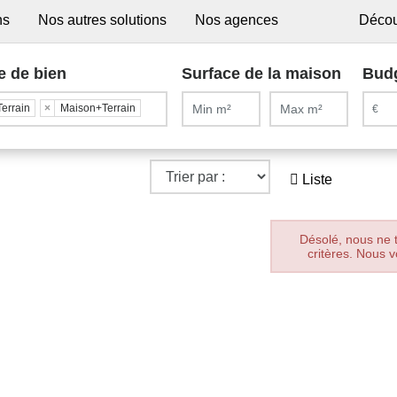
ns
Nos autres solutions
Nos agences
Décou
e de bien
Surface de la maison
Bud
Terrain
×
Maison+Terrain
Liste
Désolé, nous ne 
critères. Nous v