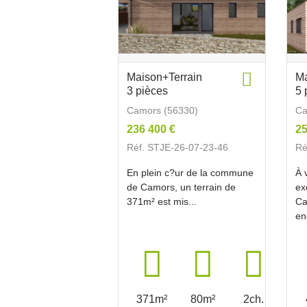
Maison+Terrain
Ma
3 pièces
5 
Camors (56330)
Ca
236 400 €
25
Réf. STJE-26-07-23-46
Ré
En plein c?ur de la commune
À 
de Camors, un terrain de
ex
371m² est mis...
Ca
en
371m²
80m²
2ch.