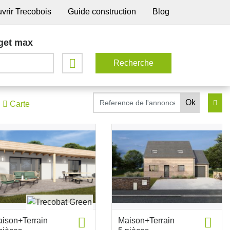
vrir Trecobois
Guide construction
Blog
get max
Carte
ison+Terrain
Maison+Terrain