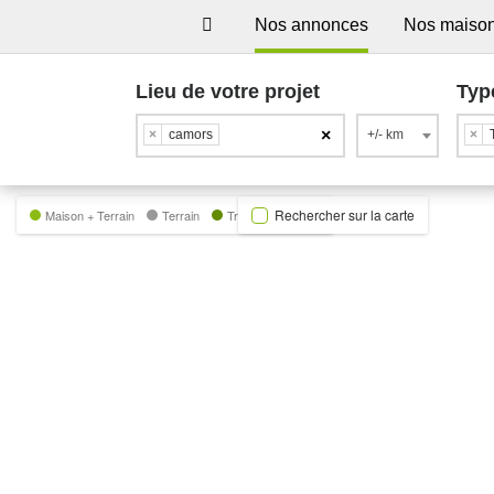
Nos annonces
Nos maiso
Lieu de votre projet
Typ
×
×
camors
+/- km
×
Rechercher sur la carte
Maison + Terrain
Terrain
Trecobat Green