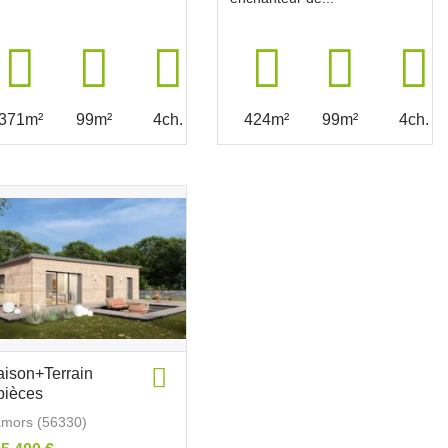
371m²
99m²
4ch.
424m²
99m²
4ch.
ison+Terrain
pièces
mors (56330)