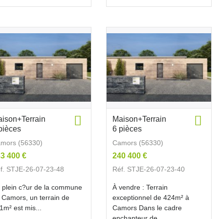
ison+Terrain
Maison+Terrain
pièces
6 pièces
mors (56330)
Camors (56330)
3 400 €
240 400 €
f. STJE-26-07-23-48
Réf. STJE-26-07-23-40
 plein c?ur de la commune
À vendre : Terrain
 Camors, un terrain de
exceptionnel de 424m² à
1m² est mis...
Camors Dans le cadre
enchanteur de...