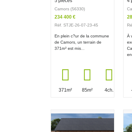
5 pièces
4 
Camors (56330)
Ca
234 400 €
28
Réf. STJE-26-07-23-45
Ré
En plein c?ur de la commune
À 
de Camors, un terrain de
ex
371m² est mis...
Ca
en
371m²
85m²
4ch.