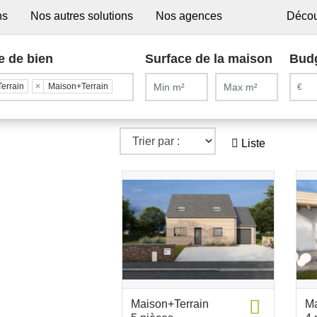
ns
Nos autres solutions
Nos agences
Décou
e de bien
Surface de la maison
Bud
Terrain
×
Maison+Terrain
Liste
Maison+Terrain
Ma