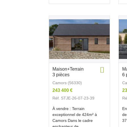
Maison+Terrain
Ma
3 pièces
6 
Camors (56330)
Ca
243 400 €
23
Réf. STJE-26-07-23-39
Ré
À vendre : Terrain
En
exceptionnel de 424m² à
de
Camors Dans le cadre
37
enchanteur de...