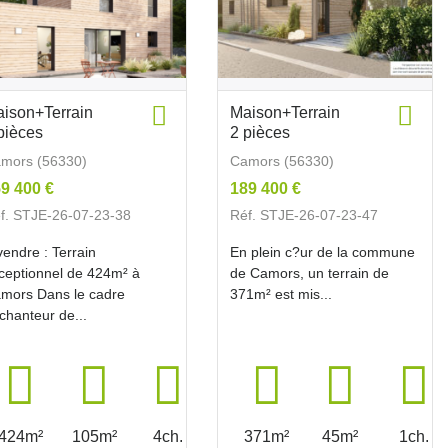
ison+Terrain
Maison+Terrain
pièces
2 pièces
mors (56330)
Camors (56330)
9 400 €
189 400 €
f. STJE-26-07-23-38
Réf. STJE-26-07-23-47
vendre : Terrain
En plein c?ur de la commune
ceptionnel de 424m² à
de Camors, un terrain de
mors Dans le cadre
371m² est mis...
chanteur de...
424m²
105m²
4ch.
371m²
45m²
1ch.