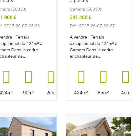
pièces
5 pièces
mors (56330)
Camors (56330)
1 900 €
241 400 €
f. STJE-26-07-23-36
Réf. STJE-26-07-23-37
vendre : Terrain
À vendre : Terrain
ceptionnel de 424m² à
exceptionnel de 424m² à
mors Dans le cadre
Camors Dans le cadre
chanteur de...
enchanteur de...
424m²
90m²
2ch.
424m²
85m²
4ch.