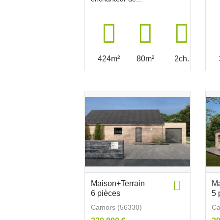
424m²
80m²
2ch.
Maison+Terrain
Ma
6 pièces
5 
Camors (56330)
Ca