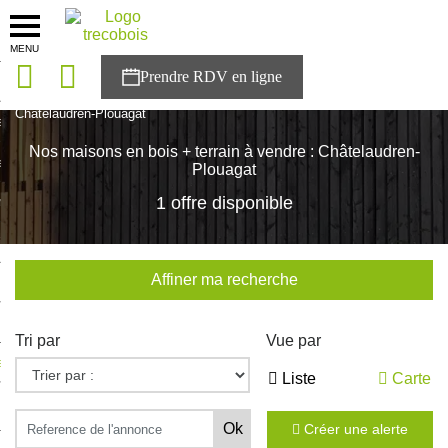
MENU
onces
Accueil
>
Nos maisons
>
Bretagne
>
Cotes-d'Armor
>
Châtelaudren-Plouagat
sons
Nos maisons en bois + terrain à vendre : Châtelaudren-
es solutions
Plouagat
1 offre disponible
nces
r Trecobois
Affiner ma recherche
nstruction
Tri par
Vue par
ecter à NESTOR
Liste
Carte
ompte
Créer une alerte