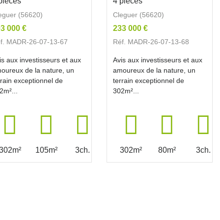
pièces
4 pièces
eguer (56620)
Cleguer (56620)
3 000 €
233 000 €
f. MADR-26-07-13-67
Réf. MADR-26-07-13-68
is aux investisseurs et aux
Avis aux investisseurs et aux
oureux de la nature, un
amoureux de la nature, un
rrain exceptionnel de
terrain exceptionnel de
2m²...
302m²...
302m²
105m²
3ch.
302m²
80m²
3ch.