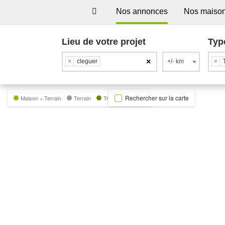
Nos annonces
Nos maiso
Lieu de votre projet
Typ
×
×
cleguer
+/- km
×
Rechercher sur la carte
Maison + Terrain
Terrain
Trecobat Green