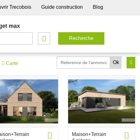
vrir Trecobois
Guide construction
Blog
get max
Carte
ison+Terrain
Maison+Terrain