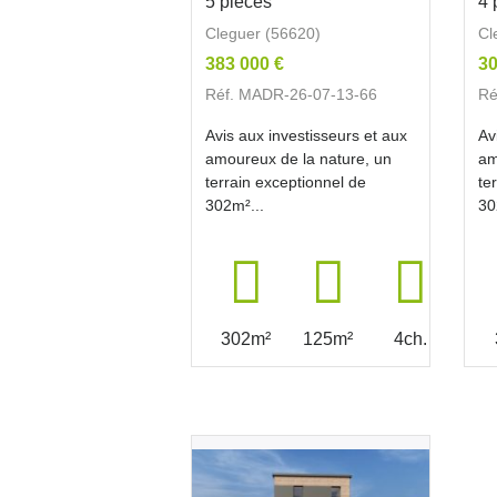
5 pièces
4 
Cleguer (56620)
Cl
383 000 €
30
Réf. MADR-26-07-13-66
Ré
Avis aux investisseurs et aux
Av
amoureux de la nature, un
am
terrain exceptionnel de
te
302m²...
30
302m²
125m²
4ch.