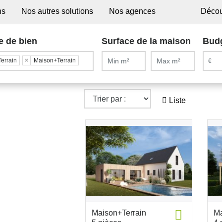
ns
Nos autres solutions
Nos agences
Décou
e de bien
Surface de la maison
Bud
Terrain
×
Maison+Terrain
Liste
Maison+Terrain
Ma