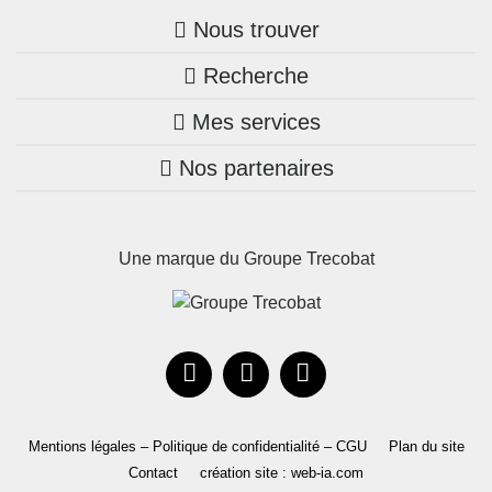
Nous trouver
Recherche
Trouver une agence
Mes services
Nos annonces
Bretagne
Nos partenaires
Mon compte Trecobois
Maison + terrain
Pays de la Loire
Nos réalisations
Mon compte Nestor
Terrains constructibles
Nouvelle-Aquitaine
Une marque du Groupe Trecobat
Parrainez un proche!
Occitanie
Actualités
Recrutement
Le Groupe
Mentions légales – Politique de confidentialité – CGU
Plan du site
Contact
création site : web-ia.com