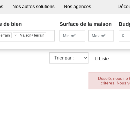
ns
Nos autres solutions
Nos agences
Décou
e de bien
Surface de la maison
Bud
Terrain
×
Maison+Terrain
Liste
Désolé, nous ne 
critères. Nous v