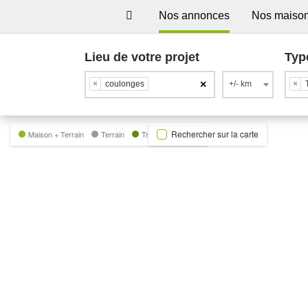
Nos annonces
Nos maiso
Lieu de votre projet
Typ
×
×
coulonges
+/- km
×
Rechercher sur la carte
Maison + Terrain
Terrain
Trecobat Green