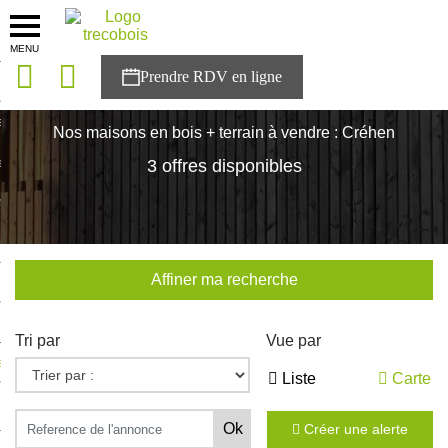
MENU
onces
Accueil
>
Nos maisons
>
Bretagne
>
Cotes-d'Armor
>
Créhen
sons
Nos maisons en bois + terrain à vendre : Créhen
es solutions
3 offres disponibles
nces
r Trecobois
Affiner ma recherche
nstruction
Tri par
Vue par
ecter à NESTOR
Liste
Carte
ompte
Créer une alerte