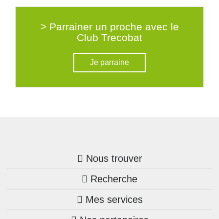
> Parrainer un proche avec le
Club Trecobat
Je parraine
Nous trouver
Recherche
Trouver une agence
Mes services
Nos annonces
Bretagne