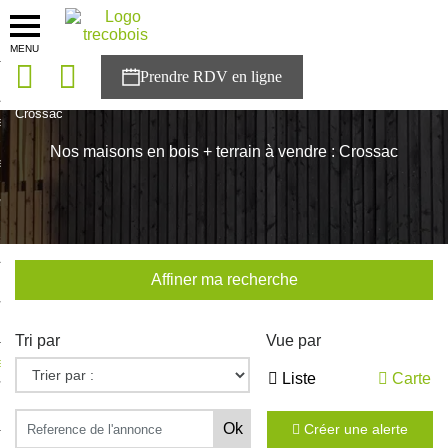
MENU
onces
Accueil
>
Nos maisons
>
Pays de la Loire
>
Loire-Atlantique
>
Crossac
sons
Nos maisons en bois + terrain à vendre : Crossac
es solutions
nces
r Trecobois
Affiner ma recherche
nstruction
Tri par
Vue par
ecter à NESTOR
Liste
Carte
ompte
Créer une alerte