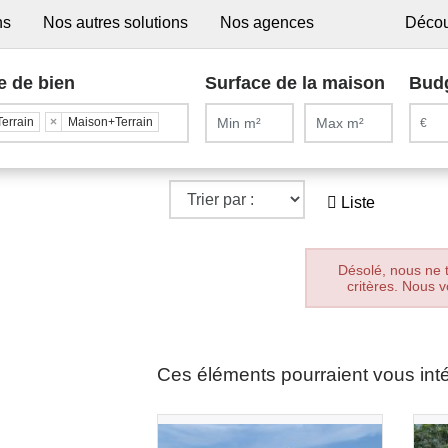
ns
Nos autres solutions
Nos agences
Décou
e de bien
Surface de la maison
Bud
Terrain
×
Maison+Terrain
Liste
Désolé, nous ne 
critères. Nous v
Ces éléments pourraient vous int