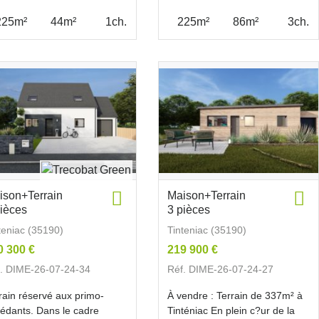
225m²
44m²
1ch.
225m²
86m²
3ch.
ison+Terrain
Maison+Terrain
pièces
3 pièces
teniac (35190)
Tinteniac (35190)
0 300 €
219 900 €
. DIME-26-07-24-34
Réf. DIME-26-07-24-27
rain réservé aux primo-
À vendre : Terrain de 337m² à
édants. Dans le cadre
Tinténiac En plein c?ur de la