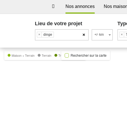
Nos annonces
Nos maiso
Lieu de votre projet
Typ
×
×
dinge
+/- km
×
Rechercher sur la carte
Maison + Terrain
Terrain
Trecobat Green