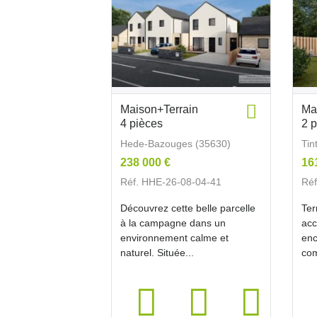
Maison+Terrain
Ma
4 pièces
2 
Hede-Bazouges (35630)
Tin
238 000 €
16
Réf. HHE-26-08-04-41
Réf
Découvrez cette belle parcelle
Ter
à la campagne dans un
acc
environnement calme et
enc
naturel. Située...
com