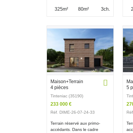
325m²
80m²
3ch.
Maison+Terrain
Ma
4 pièces
5 
Tinteniac (35190)
Tin
233 000 €
27
Réf. DIME-26-07-24-33
Réf
Terrain réservé aux primo-
Ter
accédants. Dans le cadre
acc