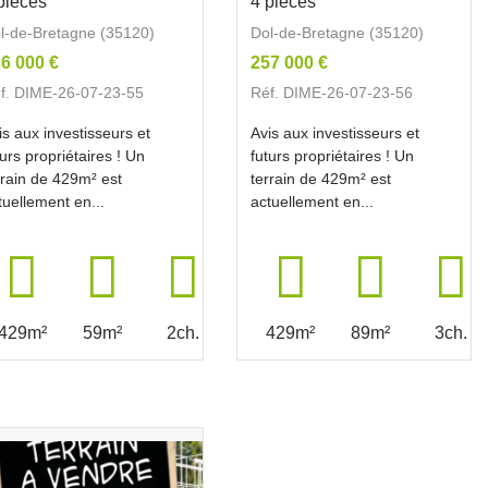
pièces
4 pièces
l-de-Bretagne (35120)
Dol-de-Bretagne (35120)
6 000 €
257 000 €
f. DIME-26-07-23-55
Réf. DIME-26-07-23-56
is aux investisseurs et
Avis aux investisseurs et
turs propriétaires ! Un
futurs propriétaires ! Un
rrain de 429m² est
terrain de 429m² est
tuellement en...
actuellement en...
429m²
59m²
2ch.
429m²
89m²
3ch.