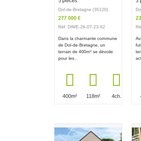
5 pièces
3 
Dol-de-Bretagne (35120)
Do
277 000 €
23
Réf. DIME-26-07-23-62
Ré
Dans la charmante commune
Av
de Dol-de-Bretagne, un
fu
terrain de 400m² se dévoile
te
pour les...
ac
400m²
118m²
4ch.