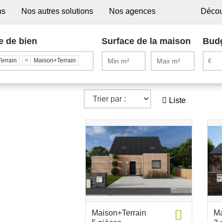
ns
Nos autres solutions
Nos agences
Décou
e de bien
Surface de la maison
Bud
Terrain
×
Maison+Terrain
Liste
Maison+Terrain
Ma