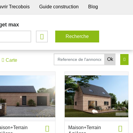
vrir Trecobois
Guide construction
Blog
get max
Carte
ison+Terrain
Maison+Terrain