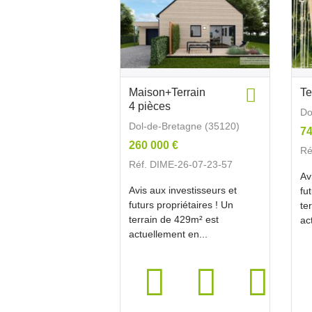
Maison+Terrain
Te
4 pièces
Do
Dol-de-Bretagne (35120)
74
260 000 €
Ré
Réf. DIME-26-07-23-57
Av
Avis aux investisseurs et
fu
futurs propriétaires ! Un
te
terrain de 429m² est
ac
actuellement en...