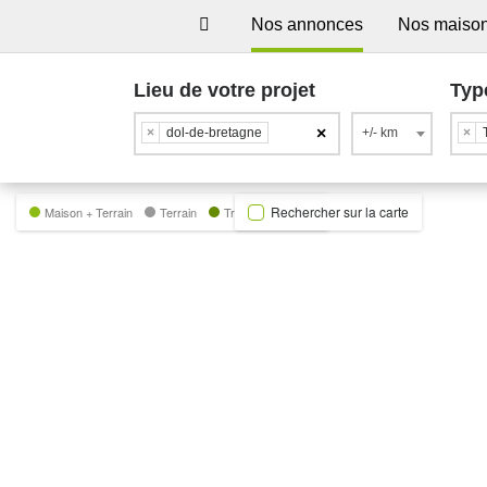
Nos annonces
Nos maiso
Lieu de votre projet
Typ
×
×
dol-de-bretagne
+/- km
×
Rechercher sur la carte
Maison + Terrain
Terrain
Trecobat Green