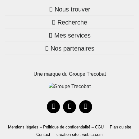
Nous trouver
Recherche
Trouver une agence
Mes services
Nos annonces
Bretagne
Nos partenaires
Mon compte Trecobois
Maison + terrain
Pays de la Loire
Nos réalisations
Mon compte Nestor
Terrains constructibles
Nouvelle-Aquitaine
Une marque du Groupe Trecobat
Parrainez un proche!
Occitanie
Actualités
Recrutement
Le Groupe
Mentions légales – Politique de confidentialité – CGU
Plan du site
Contact
création site : web-ia.com