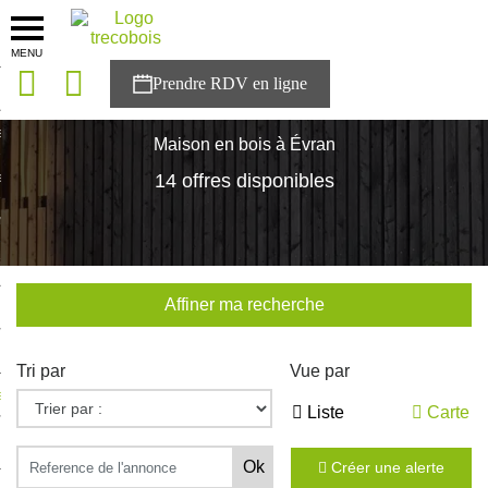
MENU
onces
Accueil
>
Nos maisons
>
Bretagne
>
Cotes-d'Armor
>
Évran
sons
Maison en bois à Évran
es solutions
14 offres disponibles
nces
r Trecobois
Affiner ma recherche
nstruction
Tri par
Vue par
ecter à NESTOR
Liste
Carte
ompte
Créer une alerte