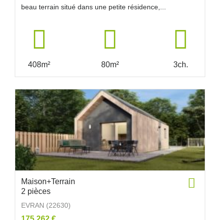
beau terrain situé dans une petite résidence,...
408m²
80m²
3ch.
Maison+Terrain
2 pièces
EVRAN (22630)
175 262 €