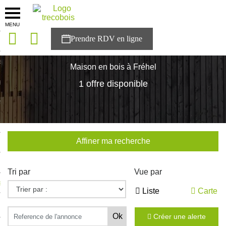
MENU
onces
Accueil
>
Nos maisons
>
Bretagne
>
Cotes-d'Armor
>
Fréhel
sons
Maison en bois à Fréhel
es solutions
1 offre disponible
nces
r Trecobois
Affiner ma recherche
nstruction
Tri par
Vue par
ecter à NESTOR
Liste
Carte
ompte
Créer une alerte