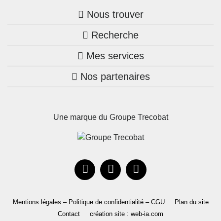
Nous trouver
Recherche
Trouver une agence
Mes services
Nos annonces
Bretagne
Nos partenaires
Mon compte Trecobois
Maison + terrain
Pays de la Loire
Nos réalisations
Mon compte Nestor
Terrains constructibles
Nouvelle-Aquitaine
Une marque du Groupe Trecobat
Parrainez un proche!
Occitanie
Actualités
Recrutement
Le Groupe
Mentions légales – Politique de confidentialité – CGU
Plan du site
Contact
création site : web-ia.com