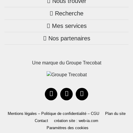
Nous trouver
Recherche
Trouver une agence
Mes services
Nos annonces
Bretagne
Nos partenaires
Mon compte Trecobois
Maison + terrain
Pays de la Loire
Nos réalisations
Mon compte Nestor
Terrains constructibles
Nouvelle-Aquitaine
Une marque du Groupe Trecobat
Parrainez un proche!
Occitanie
Actualités
Recrutement
Le Groupe
Mentions légales – Politique de confidentialité – CGU
Plan du site
Contact
création site : web-ia.com
Paramètres des cookies