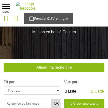
MENU
onces
Accueil
>
Nos maisons
>
Bretagne
>
Finistère
>
Goulien
sons
Maison en bois à Goulien
es solutions
nces
r Trecobois
Affiner ma recherche
nstruction
Tri par
Vue par
ecter à NESTOR
Liste
Carte
ompte
Créer une alerte