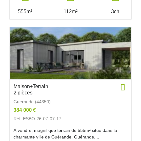
555m²
112m²
3ch.
Maison+Terrain
2 pièces
Guerande (44350)
384 000 €
Réf. ESBO-26-07-07-17
À vendre, magnifique terrain de 555m² situé dans la
charmante ville de Guérande. Guérande,...