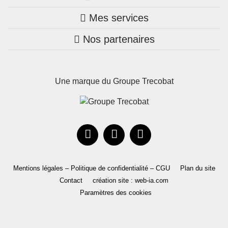
Mes services
Nos annonces
Bretagne
Nos partenaires
Mon compte Trecobois
Maison + terrain
Pays de la Loire
Nos réalisations
Mon compte Nestor
Terrains constructibles
Nouvelle-Aquitaine
Une marque du Groupe Trecobat
Parrainez un proche!
Occitanie
Actualités
Recrutement
Le Groupe
Mentions légales – Politique de confidentialité – CGU
Plan du site
Contact
création site : web-ia.com
Paramètres des cookies