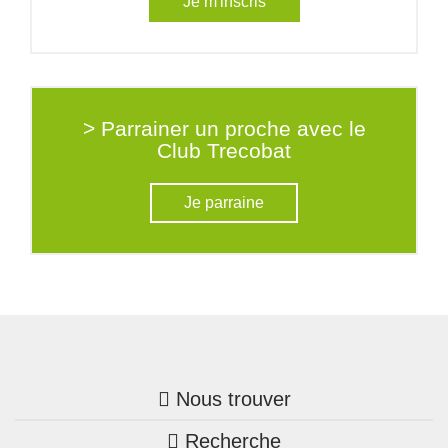
Je m'inscris
> Parrainer un proche avec le
Club Trecobat
Je parraine
Nous trouver
Recherche
Trouver une agence