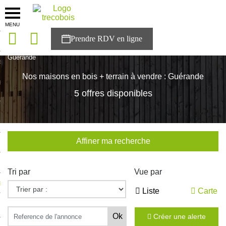
MENU
onces
Accueil
>
Nos maisons
>
Pays de la Loire
>
Loire-Atlantique
>
Guérande
sons
Nos maisons en bois + terrain à vendre : Guérande
es solutions
5 offres disponibles
nces
r Trecobois
Affiner ma recherche
nstruction
Tri par
Vue par
ecter à NESTOR
Liste
Carte
ompte
Créer une alerte