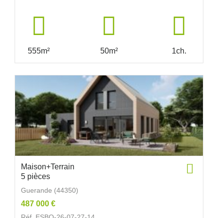
555m²
50m²
1ch.
Maison+Terrain
5 pièces
Guerande (44350)
487 000 €
Réf. ESBO-26-07-27-14