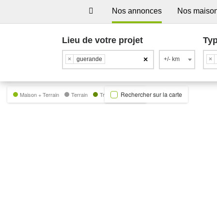
Nos annonces
Nos maiso
Lieu de votre projet
Typ
×
×
guerande
+/- km
×
Rechercher sur la carte
Maison + Terrain
Terrain
Trecobat Green