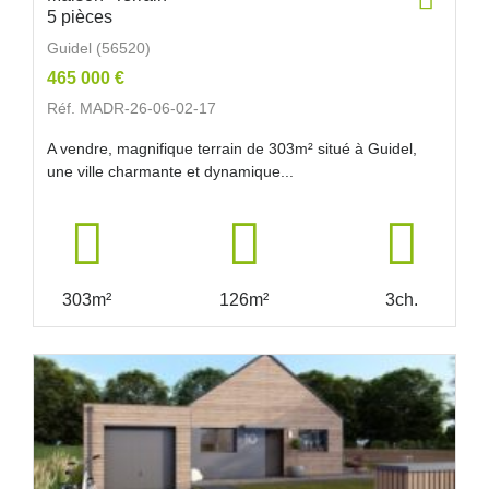
5 pièces
Guidel (56520)
465 000 €
Réf. MADR-26-06-02-17
A vendre, magnifique terrain de 303m² situé à Guidel,
une ville charmante et dynamique...
303m²
126m²
3ch.