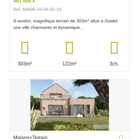
461 000 €
Réf. MADR-26-06-02-10
A vendre, magnifique terrain de 303m² situé à Guidel,
une ville charmante et dynamique...
303m²
122m²
3ch.
Maison+Terrain