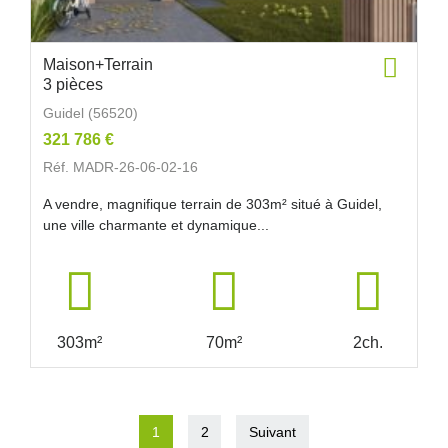
Maison+Terrain
3 pièces
Guidel (56520)
321 786 €
Réf. MADR-26-06-02-16
A vendre, magnifique terrain de 303m² situé à Guidel,
une ville charmante et dynamique...
303m²
70m²
2ch.
1
2
Suivant