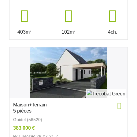
403m²
102m²
4ch.
Maison+Terrain
5 pièces
Guidel (56520)
383 000 €
Réf. MADR-26-07-21-7