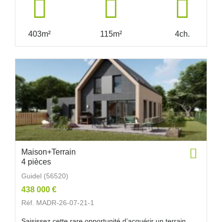
403m²
115m²
4ch.
Maison+Terrain
4 pièces
Guidel (56520)
438 000 €
Réf. MADR-26-07-21-1
Saisissez cette rare opportunité d’acquérir un terrain