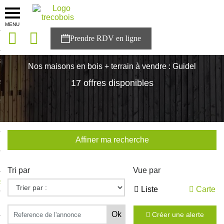
MENU
onces
Accueil
>
Nos maisons
>
Bretagne
>
Morbihan
>
Guidel
sons
Nos maisons en bois + terrain à vendre : Guidel
es solutions
17 offres disponibles
nces
r Trecobois
Affiner ma recherche
nstruction
Tri par
Vue par
ecter à NESTOR
Liste
Carte
ompte
Créer une alerte