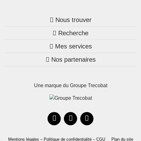
Nous trouver
Recherche
Trouver une agence
Mes services
Nos annonces
Bretagne
Nos partenaires
Mon compte Trecobois
Maison + terrain
Pays de la Loire
Nos réalisations
Mon compte Nestor
Terrains constructibles
Nouvelle-Aquitaine
Une marque du Groupe Trecobat
Parrainez un proche!
Occitanie
Actualités
Recrutement
Le Groupe
Mentions légales – Politique de confidentialité – CGU
Plan du site