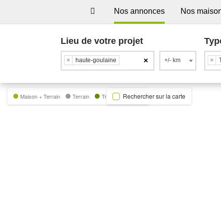
Nos annonces
Nos maiso
Lieu de votre projet
Typ
×
×
haute-goulaine
+/- km
×
Rechercher sur la carte
Maison + Terrain
Terrain
Trecobat Green