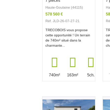
7 pièces
7 
Haute-Goulaine (44115)
Ha
578 560 €
58
Réf. JLD-26-07-27-21
Ré
TRECOBOIS vous propose
TR
cette opportunité ! Un terrain
ce
de 740m² situé dans la
de
charmante...
ch
740m²
163m²
5ch.