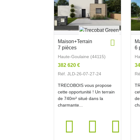
Maison+Terrain
Ma
7 pièces
6 
Haute-Goulaine (44115)
Ha
382 620 €
34
Réf. JLD-26-07-27-24
Ré
TRECOBOIS vous propose
TR
cette opportunité ! Un terrain
ce
de 740m² situé dans la
de
charmante...
ch