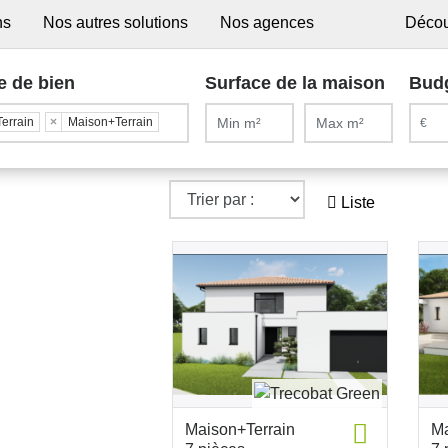
ns
Nos autres solutions
Nos agences
Décou
e de bien
Surface de la maison
Bud
Terrain
×
Maison+Terrain
Liste
Maison+Terrain
Ma