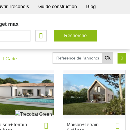
vrir Trecobois
Guide construction
Blog
get max
Carte
ison+Terrain
Maison+Terrain