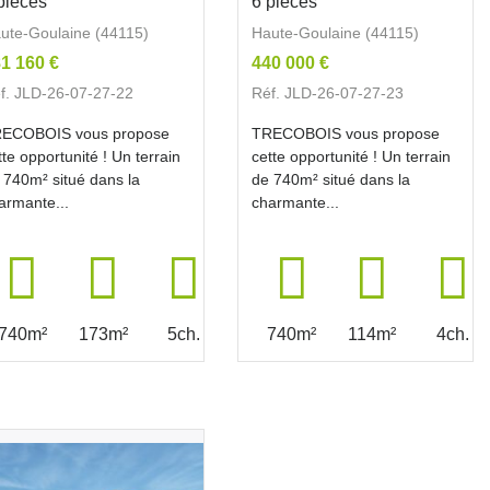
pièces
6 pièces
ute-Goulaine (44115)
Haute-Goulaine (44115)
1 160 €
440 000 €
f. JLD-26-07-27-22
Réf. JLD-26-07-27-23
ECOBOIS vous propose
TRECOBOIS vous propose
tte opportunité ! Un terrain
cette opportunité ! Un terrain
 740m² situé dans la
de 740m² situé dans la
armante...
charmante...
740m²
173m²
5ch.
740m²
114m²
4ch.