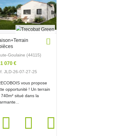
ison+Terrain
pièces
ute-Goulaine (44115)
1 070 €
f. JLD-26-07-27-25
ECOBOIS vous propose
tte opportunité ! Un terrain
 740m² situé dans la
armante...