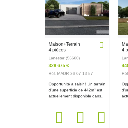
Maison+Terrain
Ma
4 pièces
4 
Lanester (56600)
Lan
328 675 €
44
Réf. MADR-26-07-13-57
Ré
Opportunité à saisir ! Un terrain
Opp
d’une superficie de 442m² est
d’u
actuellement disponible dans...
act