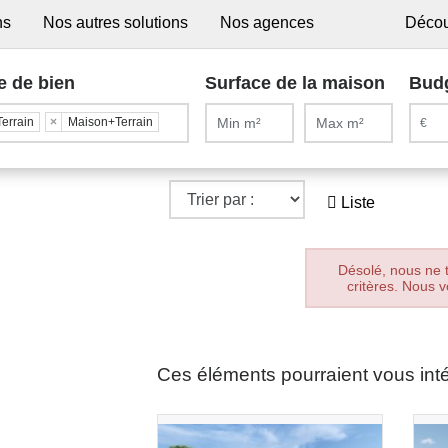
ns
Nos autres solutions
Nos agences
Décou
e de bien
Surface de la maison
Bud
Terrain
×
Maison+Terrain
Liste
Désolé, nous ne 
critères. Nous v
Ces éléments pourraient vous int