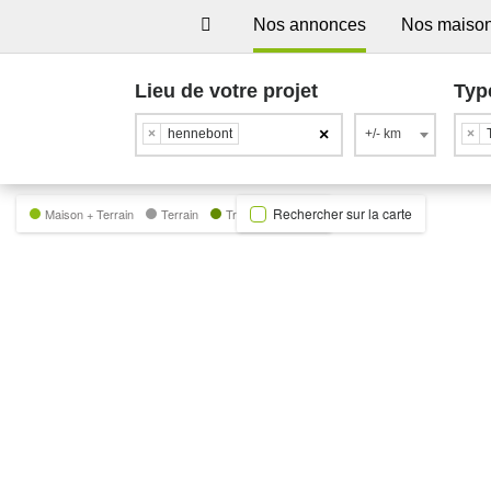
Nos annonces
Nos maiso
Lieu de votre projet
Typ
×
×
hennebont
+/- km
×
Rechercher sur la carte
Maison + Terrain
Terrain
Trecobat Green