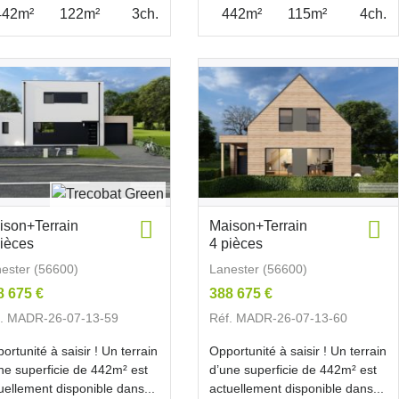
442m²
122m²
3ch.
442m²
115m²
4ch.
ison+Terrain
Maison+Terrain
pièces
4 pièces
ester (56600)
Lanester (56600)
8 675 €
388 675 €
f. MADR-26-07-13-59
Réf. MADR-26-07-13-60
ortunité à saisir ! Un terrain
Opportunité à saisir ! Un terrain
ne superficie de 442m² est
d’une superficie de 442m² est
uellement disponible dans...
actuellement disponible dans...