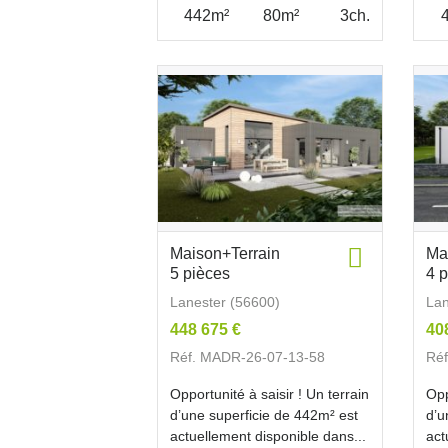
442m²
80m²
3ch.
Maison+Terrain
Ma
5 pièces
4 
Lanester (56600)
Lan
448 675 €
40
Réf. MADR-26-07-13-58
Ré
Opportunité à saisir ! Un terrain
Opp
d’une superficie de 442m² est
d’u
actuellement disponible dans...
act