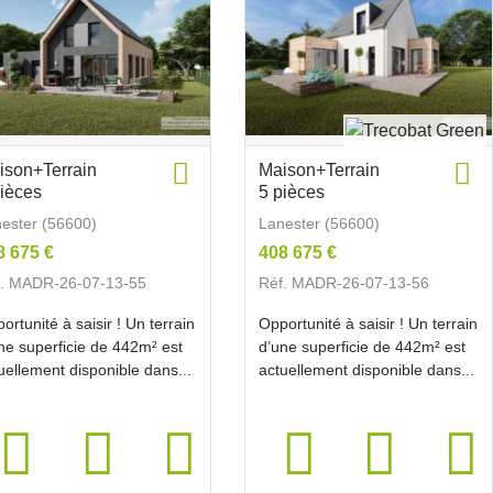
ison+Terrain
Maison+Terrain
pièces
5 pièces
ester (56600)
Lanester (56600)
8 675 €
408 675 €
f. MADR-26-07-13-55
Réf. MADR-26-07-13-56
ortunité à saisir ! Un terrain
Opportunité à saisir ! Un terrain
ne superficie de 442m² est
d’une superficie de 442m² est
uellement disponible dans...
actuellement disponible dans...