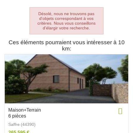
Désolé, nous ne trouvons pas
d'objets correspondant à vos
critères. Nous vous conseillons
d'élargir votre recherche.
Ces éléments pourraient vous intéresser à 10
km:
Maison+Terrain
6 pièces
Saffre (44390)
265 595 €