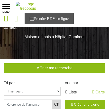
MENU
onces
Accueil
>
Nos maisons
>
Bretagne
>
Finistère
>
Hôpital-
Camfrout
sons
Maison en bois à Hôpital-Camfrout
es solutions
nces
r Trecobois
Affiner ma recherche
nstruction
Tri par
Vue par
ecter à NESTOR
Liste
Carte
ompte
Créer une alerte