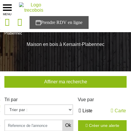
MENU
onces
Accueil
>
Nos maisons
>
Bretagne
>
Finistère
>
Kersaint-
Plabennec
sons
Maison en bois à Kersaint-Plabennec
es solutions
nces
r Trecobois
Affiner ma recherche
nstruction
Tri par
Vue par
ecter à NESTOR
Liste
Carte
ompte
Créer une alerte