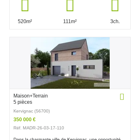
520m²
111m²
3ch.
Maison+Terrain
5 pièces
Kervignac (56700)
350 000 €
Réf. MADR-26-03-17-110
Dans la charmante ville de Kervignac, une opportunité