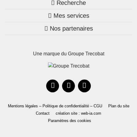
Recherche
Trouver une agence
Mes services
Nos annonces
Bretagne
Nos partenaires
Mon compte Trecobois
Maison + terrain
Pays de la Loire
Nos réalisations
Mon compte Nestor
Terrains constructibles
Nouvelle-Aquitaine
Une marque du Groupe Trecobat
Parrainez un proche!
Occitanie
Actualités
Recrutement
Le Groupe
Mentions légales – Politique de confidentialité – CGU
Plan du site
Contact
création site : web-ia.com
Paramètres des cookies