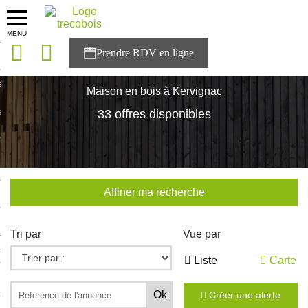
MENU
onces
Accueil
>
Nos maisons
>
Bretagne
>
Morbihan
>
Kervignac
sons
Maison en bois à Kervignac
es solutions
33 offres disponibles
nces
r Trecobois
Affiner ma recherche
nstruction
Tri par
Vue par
ecter à NESTOR
Liste
Carte
ompte
Créer une alerte