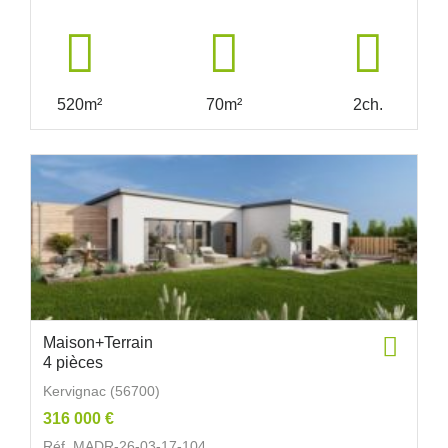
520m²
70m²
2ch.
Maison+Terrain
4 pièces
Kervignac (56700)
316 000 €
Réf. MADR-26-03-17-104