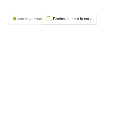
nexion
Rechercher sur la carte
Maison + Terrain
Terrain
Trecobat Green