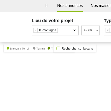
Nos annonces
Nos maiso
Lieu de votre projet
Typ
×
×
la-montagne
+/- km
×
Rechercher sur la carte
Maison + Terrain
Terrain
Trecobat Green