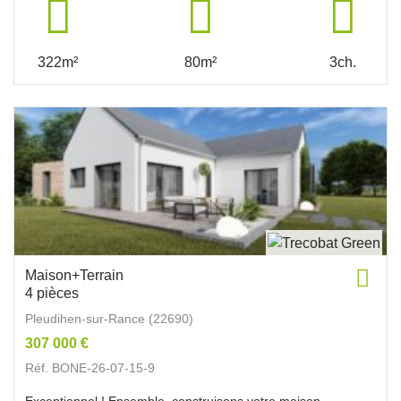
322m²
80m²
3ch.
Maison+Terrain
4 pièces
Pleudihen-sur-Rance (22690)
307 000 €
Réf. BONE-26-07-15-9
Exceptionnel ! Ensemble, construisons votre maison