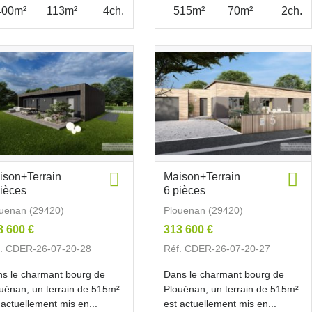
400m²
113m²
4ch.
515m²
70m²
2ch.
ison+Terrain
Maison+Terrain
pièces
6 pièces
uenan (29420)
Plouenan (29420)
8 600 €
313 600 €
f. CDER-26-07-20-28
Réf. CDER-26-07-20-27
s le charmant bourg de
Dans le charmant bourg de
uénan, un terrain de 515m²
Plouénan, un terrain de 515m²
 actuellement mis en...
est actuellement mis en...