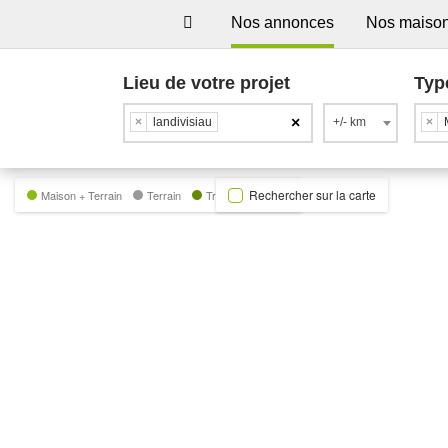
Nos annonces
Nos maiso
Lieu de votre projet
Typ
×
×
landivisiau
+/- km
×
Rechercher sur la carte
Maison + Terrain
Terrain
Trecobat Green