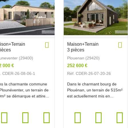
ison+Terrain
Maison+Terrain
pièces
3 pièces
uneventer (29400)
Plouenan (29420)
2 000 €
252 600 €
. CDER-26-08-06-1
Réf. CDER-26-07-20-26
ns la charmante commune
Dans le charmant bourg de
Plounéventer, un terrain de
Plouénan, un terrain de 515m²
m² se démarque et attire...
est actuellement mis en...