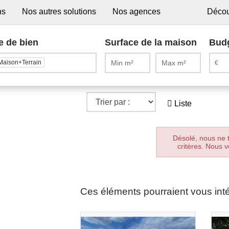
ns
Nos autres solutions
Nos agences
Décou
e de bien
Surface de la maison
Bud
Maison+Terrain
Liste
Désolé, nous ne 
critères. Nous v
Ces éléments pourraient vous int