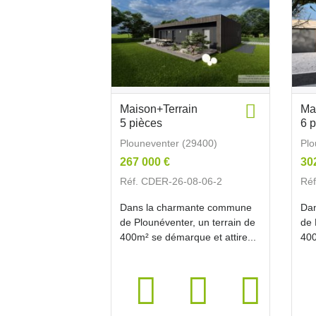
Maison+Terrain
Ma
5 pièces
6 
Plouneventer (29400)
Plo
267 000 €
30
Réf. CDER-26-08-06-2
Réf
Dans la charmante commune
Da
de Plounéventer, un terrain de
de 
400m² se démarque et attire...
400