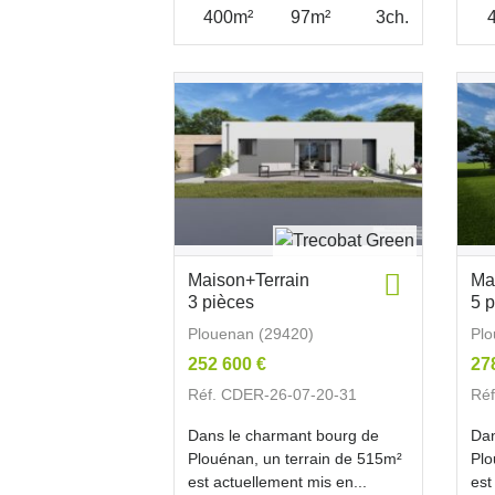
400m²
97m²
3ch.
Maison+Terrain
Ma
3 pièces
5 
Plouenan (29420)
Plo
252 600 €
27
Réf. CDER-26-07-20-31
Ré
Dans le charmant bourg de
Dan
Plouénan, un terrain de 515m²
Plo
est actuellement mis en...
est