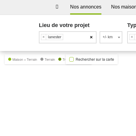
Nos annonces
Nos maiso
Lieu de votre projet
Typ
×
×
lanester
+/- km
×
Rechercher sur la carte
Maison + Terrain
Terrain
Trecobat Green