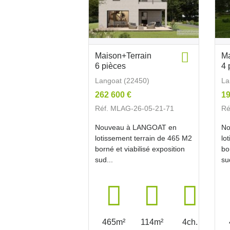
Maison+Terrain
Ma
6 pièces
4 
Langoat (22450)
La
262 600 €
19
Réf. MLAG-26-05-21-71
Ré
Nouveau à LANGOAT en
No
lotissement terrain de 465 M2
lo
borné et viabilisé exposition
bo
sud...
su
465m²
114m²
4ch.