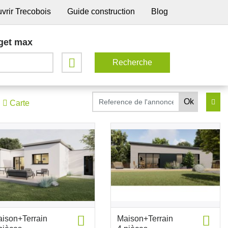
vrir Trecobois
Guide construction
Blog
get max
Carte
ison+Terrain
Maison+Terrain