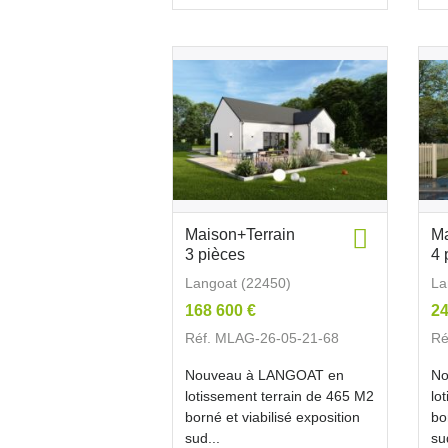
Maison+Terrain
Ma
3 pièces
4 
Langoat (22450)
La
168 600 €
24
Réf. MLAG-26-05-21-68
Ré
Nouveau à LANGOAT en
No
lotissement terrain de 465 M2
lo
borné et viabilisé exposition
bo
sud...
su