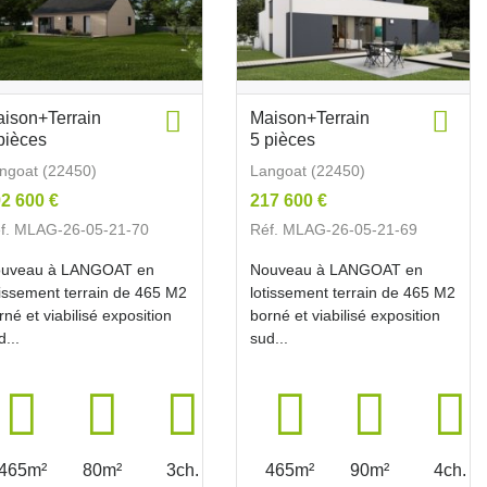
ison+Terrain
Maison+Terrain
pièces
5 pièces
ngoat (22450)
Langoat (22450)
2 600 €
217 600 €
f. MLAG-26-05-21-70
Réf. MLAG-26-05-21-69
uveau à LANGOAT en
Nouveau à LANGOAT en
tissement terrain de 465 M2
lotissement terrain de 465 M2
rné et viabilisé exposition
borné et viabilisé exposition
d...
sud...
465m²
80m²
3ch.
465m²
90m²
4ch.