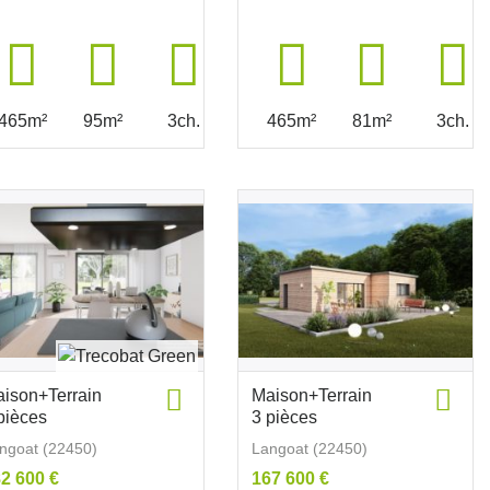
465m²
95m²
3ch.
465m²
81m²
3ch.
ison+Terrain
Maison+Terrain
pièces
3 pièces
ngoat (22450)
Langoat (22450)
2 600 €
167 600 €