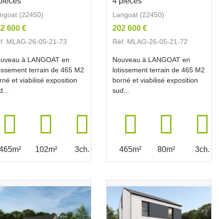
pièces
4 pièces
ngoat (22450)
Langoat (22450)
2 600 €
202 600 €
f. MLAG-26-05-21-73
Réf. MLAG-26-05-21-72
uveau à LANGOAT en
Nouveau à LANGOAT en
tissement terrain de 465 M2
lotissement terrain de 465 M2
rné et viabilisé exposition
borné et viabilisé exposition
d...
sud...
465m²
102m²
3ch.
465m²
80m²
3ch.