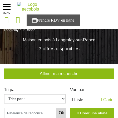
MENU
onces
Accueil
>
Nos maisons
>
Bretagne
>
Cotes-d'Armor
>
Langrolay-sur-Rance
sons
Maison en bois à Langrolay-sur-Rance
es solutions
7 offres disponibles
nces
r Trecobois
Affiner ma recherche
nstruction
Tri par
Vue par
ecter à NESTOR
Liste
Carte
ompte
Créer une alerte