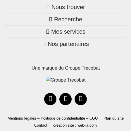
Nous trouver
Recherche
Trouver une agence
Mes services
Nos annonces
Bretagne
Nos partenaires
Mon compte Trecobois
Maison + terrain
Pays de la Loire
Nos réalisations
Mon compte Nestor
Terrains constructibles
Nouvelle-Aquitaine
Une marque du Groupe Trecobat
Parrainez un proche!
Occitanie
Actualités
Recrutement
Le Groupe
Mentions légales – Politique de confidentialité – CGU
Plan du site
Contact
création site : web-ia.com