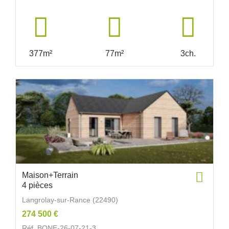
377m²
77m²
3ch.
Maison+Terrain
4 pièces
Langrolay-sur-Rance (22490)
274 500 €
Réf. BONE-26-07-21-3