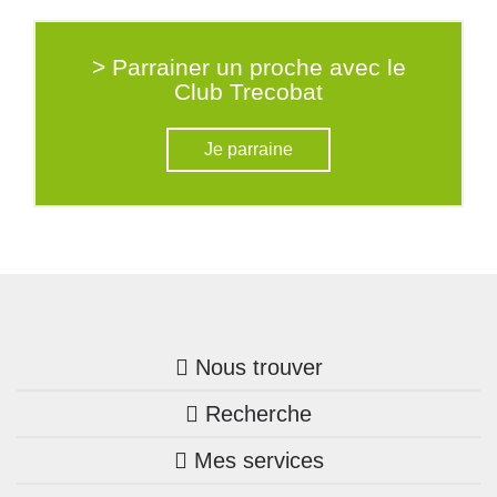
> Parrainer un proche avec le
Club Trecobat
Je parraine
Nous trouver
Recherche
Trouver une agence
Mes services
Nos annonces
Bretagne