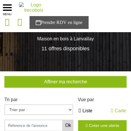
MENU
onces
Accueil
>
Nos maisons
>
Bretagne
>
Cotes-d'Armor
>
Lanvallay
sons
Maison en bois à Lanvallay
es solutions
11 offres disponibles
nces
r Trecobois
Affiner ma recherche
nstruction
Tri par
Vue par
ecter à NESTOR
Liste
Carte
ompte
Créer une alerte