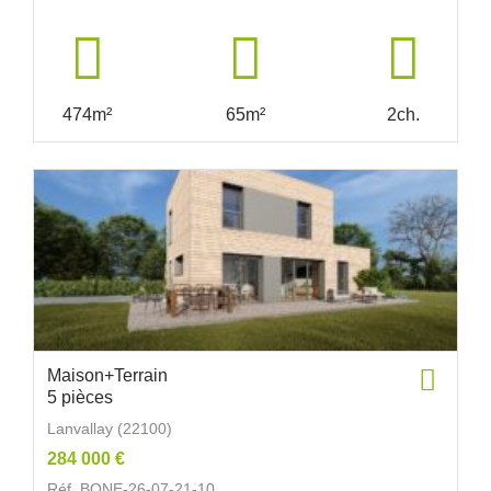
474m²
65m²
2ch.
Maison+Terrain
5 pièces
Lanvallay (22100)
284 000 €
Réf. BONE-26-07-21-10