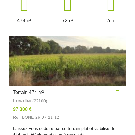
474m²
72m²
2ch.
Terrain 474 m²
Lanvallay (22100)
97 000 €
Réf. BONE-26-07-21-12
Laissez-vous séduire par ce terrain plat et viabilisé de
474 m2, idéalement situé à moins de...