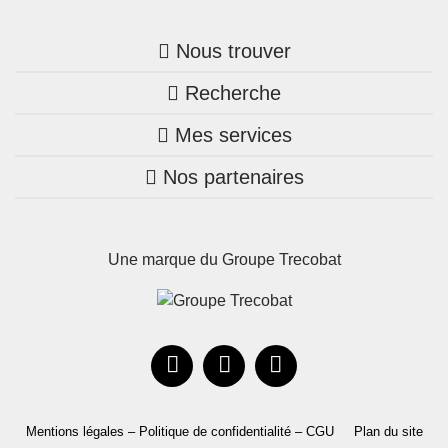
Nous trouver
Recherche
Trouver une agence
Mes services
Nos annonces
Bretagne
Nos partenaires
Mon compte Trecobois
Maison + terrain
Pays de la Loire
Nos réalisations
Mon compte Nestor
Terrains constructibles
Nouvelle-Aquitaine
Une marque du Groupe Trecobat
Parrainez un proche!
Occitanie
Actualités
Recrutement
Le Groupe
Mentions légales – Politique de confidentialité – CGU
Plan du site