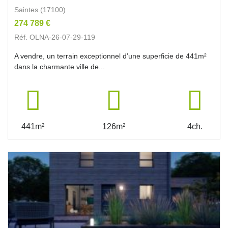
Saintes (17100)
274 789 €
Réf. OLNA-26-07-29-119
A vendre, un terrain exceptionnel d’une superficie de 441m²
dans la charmante ville de...
441m²
126m²
4ch.