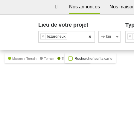
Nos annonces
Nos maiso
Lieu de votre projet
Typ
×
×
lezardrieux
+/- km
×
Rechercher sur la carte
Maison + Terrain
Terrain
Trecobat Green