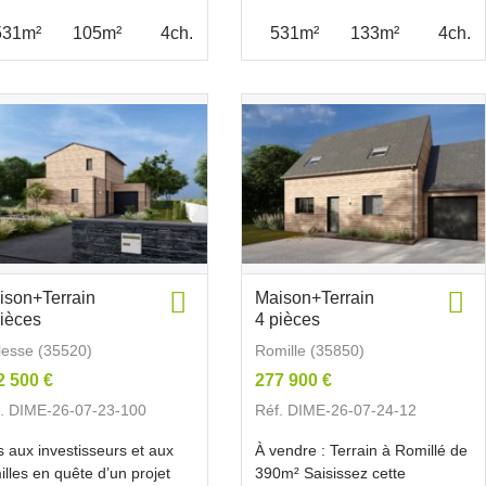
531m²
105m²
4ch.
531m²
133m²
4ch.
ison+Terrain
Maison+Terrain
pièces
4 pièces
esse (35520)
Romille (35850)
2 500 €
277 900 €
. DIME-26-07-23-100
Réf. DIME-26-07-24-12
s aux investisseurs et aux
À vendre : Terrain à Romillé de
illes en quête d’un projet
390m² Saisissez cette