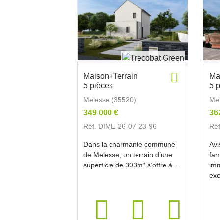
Maison+Terrain
Ma
5 pièces
5 
Melesse (35520)
Mel
349 000 €
36
Réf. DIME-26-07-23-96
Réf
Dans la charmante commune
Avi
de Melesse, un terrain d’une
fam
superficie de 393m² s’offre à...
imm
exc