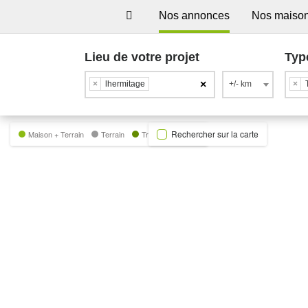
Nos annonces
Nos maiso
Lieu de votre projet
Typ
×
×
lhermitage
+/- km
×
Rechercher sur la carte
Maison + Terrain
Terrain
Trecobat Green