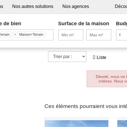
ns
Nos autres solutions
Nos agences
Décou
e de bien
Surface de la maison
Bud
Terrain
×
Maison+Terrain
Liste
Désolé, nous ne 
critères. Nous v
Ces éléments pourraient vous int