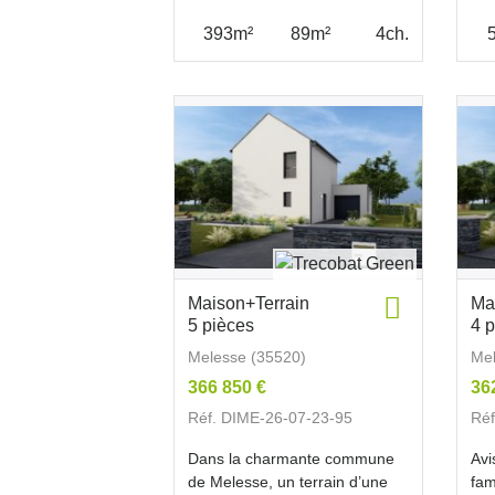
393m²
89m²
4ch.
Maison+Terrain
Ma
5 pièces
4 
Melesse (35520)
Mel
366 850 €
36
Réf. DIME-26-07-23-95
Réf
Dans la charmante commune
Avi
de Melesse, un terrain d’une
fam