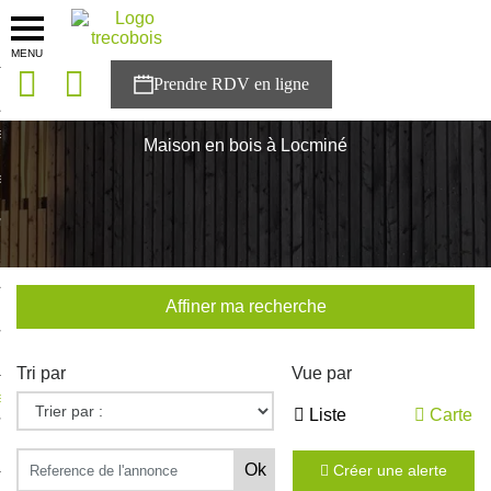
MENU
onces
Accueil
>
Nos maisons
>
Bretagne
>
Morbihan
>
Locminé
sons
Maison en bois à Locminé
es solutions
nces
r Trecobois
Affiner ma recherche
nstruction
Tri par
Vue par
ecter à NESTOR
Liste
Carte
ompte
Créer une alerte