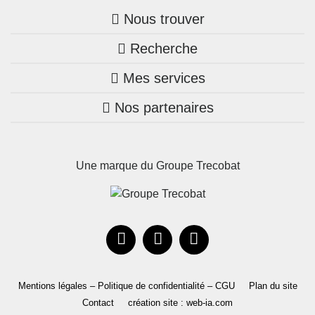
Nous trouver
Recherche
Trouver une agence
Mes services
Nos annonces
Bretagne
Nos partenaires
Mon compte Trecobois
Maison + terrain
Pays de la Loire
Nos réalisations
Mon compte Nestor
Terrains constructibles
Nouvelle-Aquitaine
Une marque du Groupe Trecobat
Parrainez un proche!
Occitanie
Actualités
Recrutement
Le Groupe
Mentions légales – Politique de confidentialité – CGU
Plan du site
Contact
création site : web-ia.com